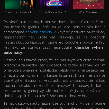
The Finer Reels of Life
Triple Bonus Spin 'N Win
Wild Cookies
Provideři automatových her se dnes předhání v tom, čí hra
má krásnější grafiku, lepší zvuky, více bonusových her a
samozřejmě
největší jackpoty
. A když se podíváte na žebříčky
nejhranějších her, určitě vás překvapí, že na předních
místech budou figurovat i úplně jednoduché a obyčejné hry.
Hry jako ze starých časů, jednoduše
klasické výherní
automaty
.
Klasické jsou hlavně proto, že se nás svým vizuálem nesnaží
ohromit a za každou cenu posadit na zadek. Naopak, jde jim
o navození příjemné nostalgické nálady, kdy jsme se jako malí
chlapci s pár korunami v kapse šli zahrát k tajemné skříňce
zvané výherní automat. Hrací automaty s klasickou tématikou
možná nenabízí nekonečné množství bonusových kol a
propracovaný gameplay, ale mají v sobě jiskru, která v nás
dokáže zapálit čistou a nefalšovanou radost ze hry.
Témat klasických automatů může být mnoho. My sem řadíme
zejména oblíbená témata s čísly (klasika s výherním