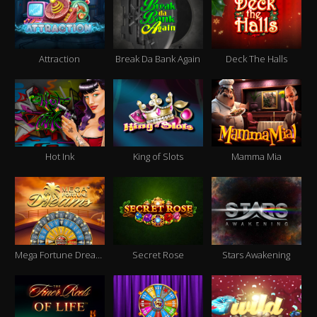
Attraction
Break Da Bank Again
Deck The Halls
Hot Ink
King of Slots
Mamma Mia
Mega Fortune Dreams
Secret Rose
Stars Awakening