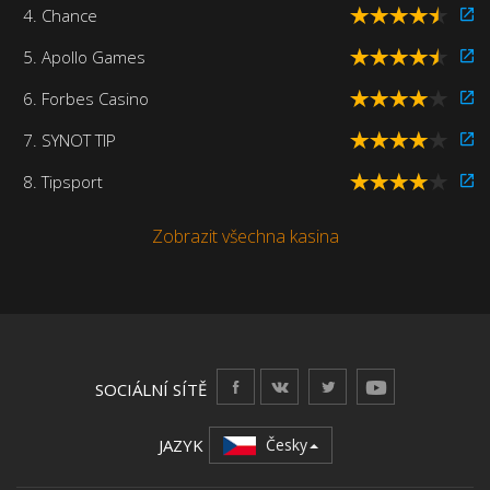
4. Chance
5. Apollo Games
6. Forbes Casino
7. SYNOT TIP
8. Tipsport
Zobrazit všechna kasina
SOCIÁLNÍ SÍTĚ
JAZYK
Česky