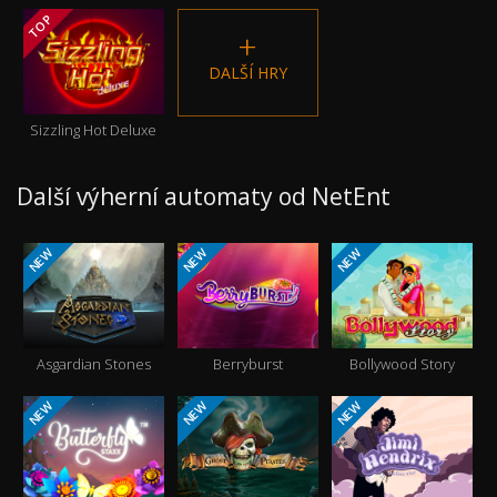
TOP
DALŠÍ HRY
Sizzling Hot Deluxe
Další výherní automaty od NetEnt
NEW
NEW
NEW
Asgardian Stones
Berryburst
Bollywood Story
NEW
NEW
NEW