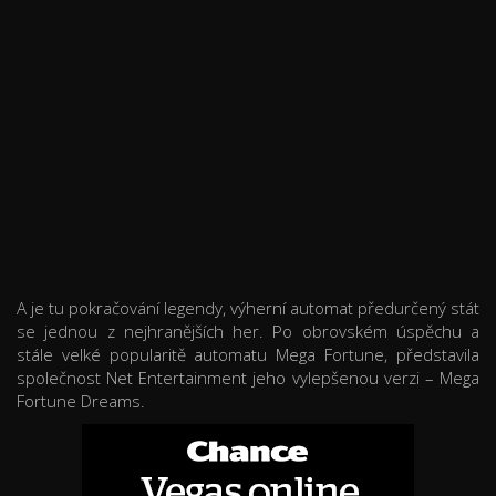
A je tu pokračování legendy, výherní automat předurčený stát
se jednou z nejhranějších her. Po obrovském úspěchu a
stále velké popularitě automatu Mega Fortune, představila
společnost Net Entertainment jeho vylepšenou verzi – Mega
Fortune Dreams.