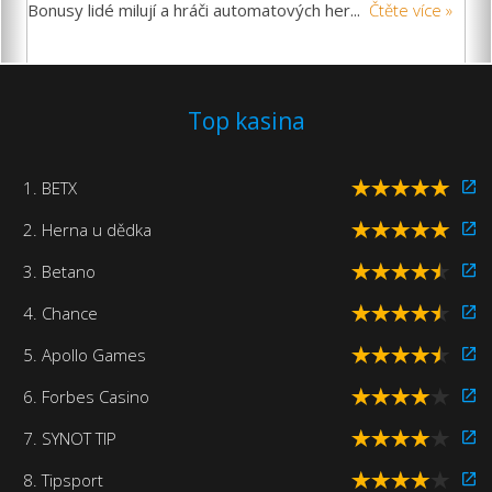
Bonusy lidé milují a hráči automatových her...
Čtěte více »
Top kasina
1. BETX
2. Herna u dědka
3. Betano
4. Chance
5. Apollo Games
6. Forbes Casino
7. SYNOT TIP
8. Tipsport