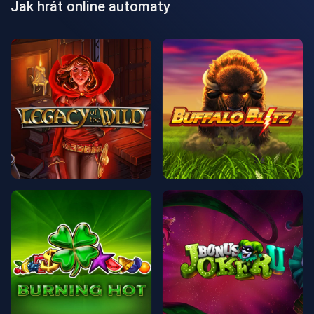
Jak hrát online automaty