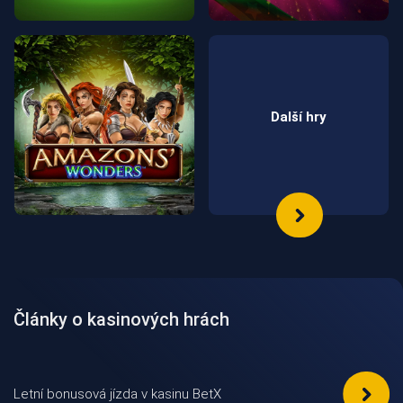
Další hry
Články o kasinových hrách
Letní bonusová jízda v kasinu BetX