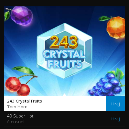
243 Crystal Fruits
Hraj
Tom Horn
40 Super Hot
Hraj
Amusnet