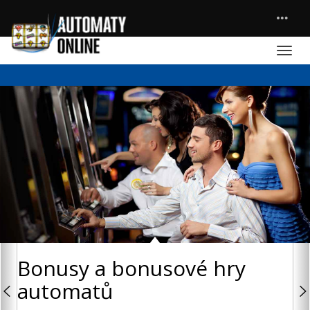
Bonusy a bonusové hry
automatů