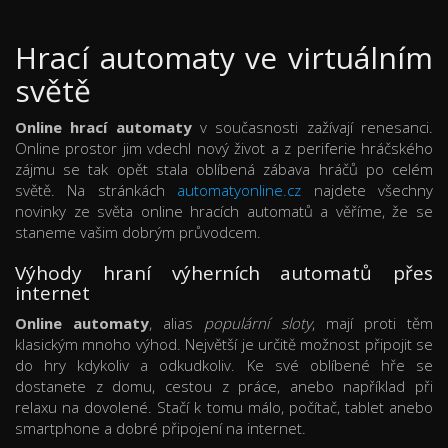
Hrací automaty ve virtuálním
světě
Online hrací automaty
v současnosti zažívají renesanci.
Online prostor jim vdechl nový život a z periferie hráčského
zájmu se tak opět stala oblíbená zábava hráčů po celém
světě. Na stránkách
automatyonline.cz
najdete všechny
novinky ze světa online hracích automatů a věříme, že se
staneme vašim dobrým průvodcem.
Výhody hraní výherních automatů přes
internet
Online automaty
, alias
populární sloty
, mají proti těm
klasickým mnoho výhod. Největší je určitě možnost připojit se
do hry kdykoliv a odkudkoliv. Ke své oblíbené hře se
dostanete z domu, cestou z práce, anebo například při
relaxu na dovolené. Stačí k tomu málo, počítač, tablet anebo
smartphone a dobré připojení na internet.