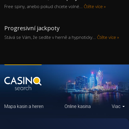
Free spiny, anebo pokud chcete volné...
Čtěte více »
Progresivní jackpoty
Stává se Vám, že sedíte v herně a hypnoticky...
Čtěte více »
Mapa kasin a heren
Online kasina
Viac