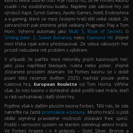
kasino velice slušné číslo. A je nutno říct, že ve Forbes kasinu
vsadili i na osvědčenou kvalitu. Najdete zde válcové hry od
výrobců Kajot, Synot Games, Apollo Games, Adell, Endorphina
a e-gaming, které se mezi českými hráči těší velké oblibě. Ze
zahraničních pak zmíníme ještě velikány Pragmatic Play a Tom
Horn. Výherní automaty jako
Multi 5
,
Book of Secrets
či
Smiling Joker 2
,
Sweet Bonanza
, nebo
Diamond Hill
zřejmě
není třeba nijak extra představovat. Ze sekce válcových her
prostě nebudete mít problém s výběrem.
V případě, že patříte mezi milovníky jiných kasinových her,
jako jsou například blackjack, ruleta nebo poker, zřejmě
zůstanete prozatím zklamáni. Ve Forbes kasinu se v době
psaní této recenze (květen 2025) nachází pouze jedna
ruletová hra,
European Roulette
od Tom Horna. Věříme
však, že toto kasino v dohledné době potěší také hráče, kteří
si rádi vychutnávají i další stolní hry.
Pojďme však k dalším plusům kasina Forbes. Těší nás, že zde
natrefíte na časté
promoakce a bonusy
. Mnoho hráčů si jistě
oblíbí zejména pravidelné možnosti získávání free spinů.
Potěší i vernostní systém ve kterém odměnují aktívní hráče.
Ve Forbes hrajete i o 4 jackpoty – Gold, Silver, Bronze a