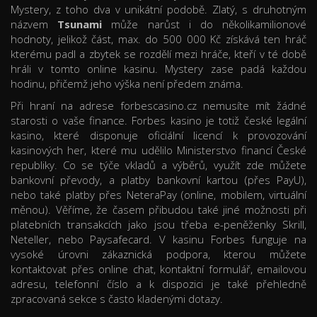
Mystery, z toho dva v unikátní podobě. Zlatý, s druhotným
názvem
Tsunami
může narůst i do několikamilionové
hodnoty, jelikož část, max. do 500 000 Kč získává ten hráč
kterému padl a zbytek se rozdělí mezi hráče, kteří v té době
hráli v tomto online kasinu. Mystery zase padá každou
hodinu, přičemž jeho výška není předem známa.
Při hraní na adrese forbescasino.cz nemusíte mít žádné
starosti o vaše finance. Forbes kasino je totiž české legální
kasino, které disponuje oficiální licencí k provozování
kasinových her, které mu udělilo Ministerstvo financí České
republiky. Co se týče vkladů a výběrů, využít zde můžete
bankovní převody, a platby bankovní kartou (přes PayU),
nebo také platby přes NeteraPay (online, mobilem, virtuální
měnou). Věříme, že časem přibudou také jiné možnosti při
platebních transakcích jako jsou třeba e-peněženky Skrill,
Neteller, nebo Paysafecard. V kasinu Forbes funguje na
vysoké úrovni zákaznická podpora, kterou můžete
kontaktovat přes online chat, kontaktní formulář, emailovou
adresu, telefonní číslo a k dispozici je také přehledně
zpracovaná sekce s často kladenými dotazy.