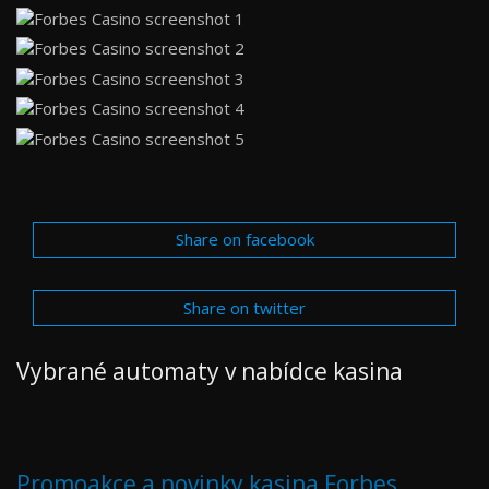
Share on facebook
Share on twitter
Vybrané automaty v nabídce kasina
Promoakce a novinky kasina Forbes