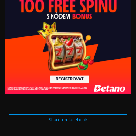
Share on facebook