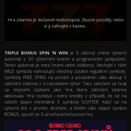
Hra zdarma je dočasně nedostupná. Zkuste později, nebo
si ji zahrajte v kasinu
.
TRIPLE BONUS SPIN ‘N WIN
je 5 válcový online výherní
automat s 30 výherními liniemi a progresivním jackpotem.
Tento automat je mezi hrami velmi oblíbený. Nechybí v něm
WILD symboly nahrazující všechny ostatní regulérní symboly.
Symboly FREE SPINS na prvním a posledním válci aktivují 3
zatočení zdarma s 3-násobkem výher. Tato zatočení se hrají
se stejnými sázkami jako hra, která zatočení zdarma
aktivovala. Hra rozdává i extra kredity v případě, že se na
válcích objeví minimálně 3 symboly SCATTER. Když se na
výherní linii v prvním, druhém, a třetím válci objeví symbol
BONUS, spustí se 3-úrovňová bonusová hra.