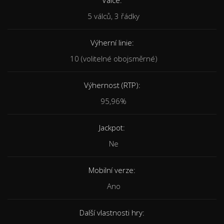
Válce:
5 válců, 3 řádky
Výherní linie:
10 (volitelné obojsměrné)
Výhernost (RTP):
95,96%
Jackpot:
Ne
Mobilní verze:
Ano
Další vlastnosti hry: