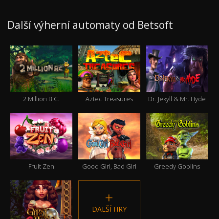
Další výherní automaty od Betsoft
2 Million B.C.
Aztec Treasures
Dr. Jekyll & Mr. Hyde
Fruit Zen
Good Girl, Bad Girl
Greedy Goblins
DALŠÍ HRY