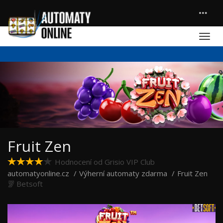
Fruit Zen
Hodnocení od Grisio VIP Club
automatyonline.cz
Výherní automaty zdarma
Fruit Zen
Betsoft