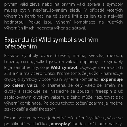
prvním válci zleva nebo na prvním válci zprava a symboly
musejí být v nepřerušovaném sledu. V případě vícerých
výherních kombinací na té samé linii platí jen ta s nejvyšší
hodnotou. Pokud jsou výherní kombinace na různých
výherních liniích, hodnota výher se sčítává.
Expandující Wild symbol s volným
přetočením
Klasické symboly ovoce (třešeň, malina, švestka, meloun,
hrozno, citron, jablko) jsou na válcích doplněny i o symboly
loga samotné hry, co je
Wild symbol
. Objevuje se na válcích
2, 3 a 4 a má vícero funkcí. Kromě toho, že jak žolík nahrazuje
chybějící symboly v potenciální výherní kombinaci,
expanduje
po celém válci
. To znamená, že celý válec se změní na
divoký a zablokuje se. Následně se spustí 1 freespin s už
zablokovaným divokým válcem, z čeho může rezultovat zisk
výherní kombinace. Po dobu tohoto točení zdarma je možné
získat další a další freespin.
Pokud se vám nechce jednotlivá přetočení vyklikávat, válce se
po kliknutí na tlačítko „
autoplay
“ budou točit automaticky.