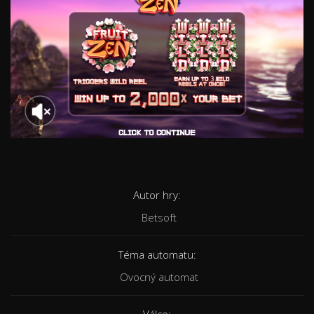
Autor hry:
Betsoft
Téma automatu:
Ovocný automat