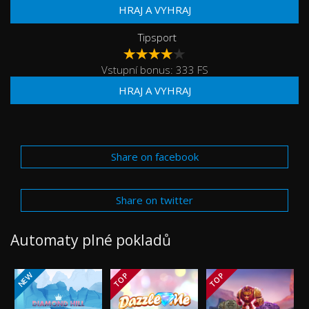
HRAJ A VYHRAJ
Tipsport
Vstupní bonus: 333 FS
HRAJ A VYHRAJ
Share on facebook
Share on twitter
Automaty plné pokladů
NEW
TOP
TOP