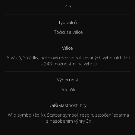
4:3
Typ válců
Točící se válce
Válce
5 válců, 3 řádky, neliniový (bez specifikovaných výherních linií
s 243 možnostmi na výhru)
Výhernost
96.5%
Další vlastnosti hry
Wild symbol (žolík), Scatter symbol, respin, zatočení zdarma
s násobením výhry 3x