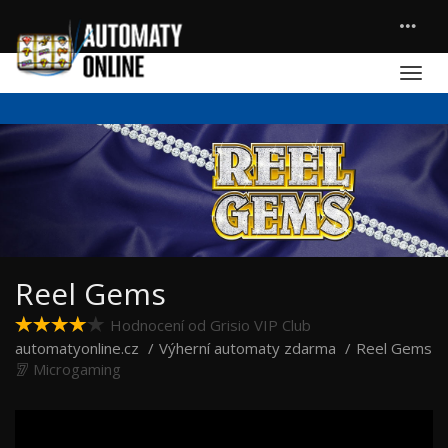
Reel Gems
Hodnocení od Grisio VIP Club
automatyonline.cz
Výherní automaty zdarma
Reel Gems
Microgaming