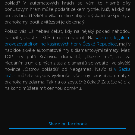
poklad? V automatových hrách se vám to hlavně díky
bonusovým hrám může podařit celkem rychle. Nuž, a když se
po zdvihnutí těžkého víka truhlice objeví blýskající se šperky a
drahokamy, pocit z vítězství je dokonalý.
Pokud vás už nebaví čekat, kdy na nějaký poklad náhodou
narazíte, zkuste jít štěstí trochu naproti. Na
sazka.cz, legálním
provozovateli online kasinových her v České Republice
, mají v
nabídce skvělé automatové hry s diamantovými tématy. Mezi
TOP hry patří Královna diamantů, „Dazzle me“, ale za
hledáním truhlic plných zlata a diamantů se vydáte i ve skvělé
novince „Ostrov pokladů“ od Neogames. Navíc si
v Sazka
hrách
můžete kdykoliv vyzkoušet všechny luxusní automaty s
drahokamy zdarma. Tak na co zbytečně čekat? Zatočte válci a
na konci můžete mít cennou odměnu.
Share on facebook