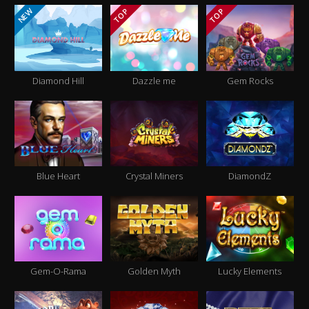
NEW
TOP
TOP
Diamond Hill
Dazzle me
Gem Rocks
Blue Heart
Crystal Miners
DiamondZ
Gem-O-Rama
Golden Myth
Lucky Elements