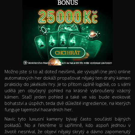
Možno jste si to až doteď nevšimli, ale vývojáři (ne jen) online
automatových her dokáží propašovat nějaký ten drahý kámen
prakticky do jakékoliv hry. Je to přitom úplně logické, co s vámi
udělá jen obyčejný pohled na krásně vybroušený vzácný
kámen. Stačí jeden pohled a také ve vás bude evokovat
bohatství a úspěch, teda dvě důležité ingredience, na kterých
funguje tajemství hazardních her.
Navíc tyto luxusní kameny bývají často součástí bájných
pokladů. No a řekněme si upřímně, kdo aspoň jednou v
životě nesníval, že objeví nějaký skrytý a dávno zapomenutý