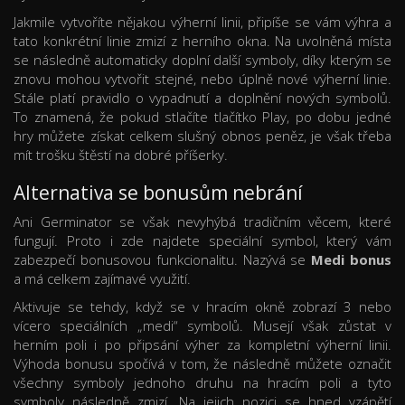
Jakmile vytvoříte nějakou výherní linii, připíše se vám výhra a
tato konkrétní linie zmizí z herního okna. Na uvolněná místa
se následně automaticky doplní další symboly, díky kterým se
znovu mohou vytvořit stejné, nebo úplně nové výherní linie.
Stále platí pravidlo o vypadnutí a doplnění nových symbolů.
To znamená, že pokud stlačíte tlačítko Play, po dobu jedné
hry můžete získat celkem slušný obnos peněz, je však třeba
mít trošku štěstí na dobré příšerky.
Alternativa se bonusům nebrání
Ani Germinator se však nevyhýbá tradičním věcem, které
fungují. Proto i zde najdete speciální symbol, který vám
zabezpečí bonusovou funkcionalitu. Nazývá se
Medi bonus
a má celkem zajímavé využití.
Aktivuje se tehdy, když se v hracím okně zobrazí 3 nebo
vícero speciálních „medi“ symbolů. Musejí však zůstat v
herním poli i po připsání výher za kompletní výherní linii.
Výhoda bonusu spočívá v tom, že následně můžete označit
všechny symboly jednoho druhu na hracím poli a tyto
symboly následně zmizí. Na jejich pozici se hned vzápětí