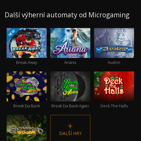
Další výherní automaty od Microgaming
NEW
Break Away
Ariana
Avalon
Break Da Bank
Break Da Bank Again
Deck The Halls
DALŠÍ HRY