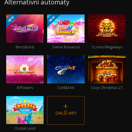
Alternativní automaty
NEW
NEW
Berryburst
Sweet Bonanza
5 Lions Megaways
8 Flowers
Cold&Hot
Cozy Christmas 27
DALŠÍ HRY
Crystal Land