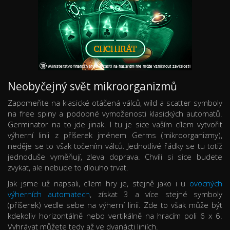
Neobyčejný svět mikroorganizmů
Zapomeňte na klasické otáčená válců, wild a scatter symboly
na free spiny a podobné vymoženosti klasických automatů.
Germinator na to jde jinak. I tu je sice vaším cílem vytvořit
výherní linii z příšerek jménem Germs (mikroorganizmy),
neděje se to však točením válců. Jednotlivé řádky se tu totiž
jednoduše vyměňují, zleva doprava. Chvíli si sice budete
zvykat, ale nebude to dlouho trvat.
Jak jsme už napsali, cílem hry je, stejně jako i u
ovocných
výherních automatech
, získat 3 a více stejné symboly
(příšerek) vedle sebe na výherní linii. Zde to však může být
kdekoliv horizontálně nebo vertikálně na hracím poli 6 x 6.
Vyhrávat můžete tedy až ve dvanácti liniích.