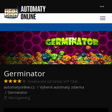
Germinator
Hodnocení od Grisio VIP Club
automatyonline.cz
Výherní automaty zdarma
Germinator
Microgaming