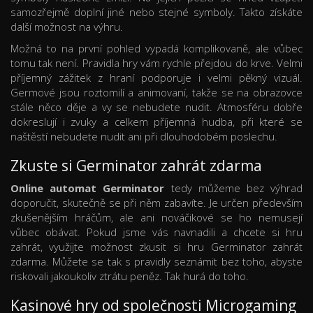
samozřejmě doplní jiné nebo stejné symboly. Takto získáte
další možnost na výhru.
Možná to na první pohled vypadá komplikovaně, ale vůbec
tomu tak není. Pravidla hry vám rychle přejdou do krve. Velmi
příjemný zážitek z hraní podporuje i velmi pěkný vizuál.
Germové jsou roztomilí a animovaní, takže se na obrazovce
stále něco děje a vy se nebudete nudit. Atmosféru dobře
dokreslují i zvuky a celkem příjemná hudba, při které se
naštěstí nebudete nudit ani při dlouhodobém poslechu.
Zkuste si Germinator zahrát zdarma
Online automat Germinator
tedy můžeme bez výhrad
doporučit, skutečně se při něm zabavíte. Je určen především
zkušenějším hráčům, ale ani nováčikové se ho nemusejí
vůbec obávat. Pokud jsme vás navnadili a chcete si hru
zahrát, využijte možnost zkusit si hru Germinator zahrát
zdarma. Můžete se tak s pravidly seznámit bez toho, abyste
riskovali jakoukoliv ztrátu peněz. Tak hurá do toho.
Kasinové hry od společnosti Microgaming