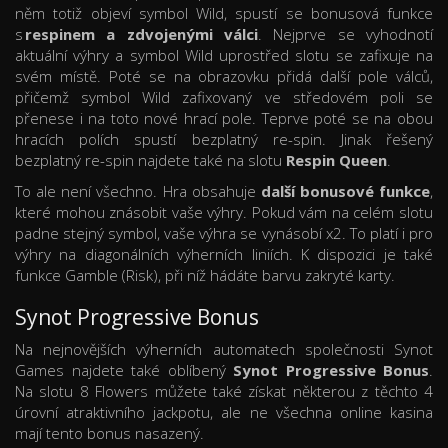
něm totiž objeví symbol Wild, spustí se bonusová funkce
s
respinem a zdvojenými válci
. Nejprve se vyhodnotí
aktuální výhry a symbol Wild uprostřed slotu se zafixuje na
svém místě. Poté se na obrazovku přidá další pole válců,
přičemž symbol Wild zafixovaný ve středovém poli se
přenese i na toto nové hrací pole. Teprve poté se na obou
hracích polích spustí bezplatný re-spin. Jinak řešený
bezplatný re-spin najdete také na slotu
Respin Queen
.
To ale není všechno. Hra obsahuje
další bonusové funkce
,
které mohou znásobit vaše výhry. Pokud vám na celém slotu
padne stejný symbol, vaše výhra se vynásobí x2. To platí i pro
výhry na diagonálních výherních liniích. K dispozici je také
funkce Gamble (Risk), při níž hádáte barvu zakryté karty.
Synot Progressive Bonus
Na nejnovějších výherních automatech společnosti Synot
Games najdete také oblíbený
Synot Progressive Bonus
.
Na slotu 8 Flowers můžete také získat některou z těchto 4
úrovní atraktivního jackpotu, ale ne všechna online kasina
mají tento bonus nasazený.