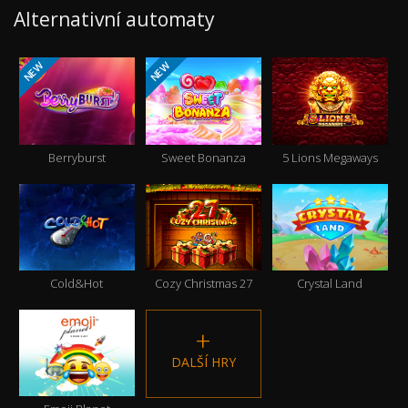
Alternativní automaty
NEW
NEW
Berryburst
Sweet Bonanza
5 Lions Megaways
Cold&Hot
Cozy Christmas 27
Crystal Land
DALŠÍ HRY