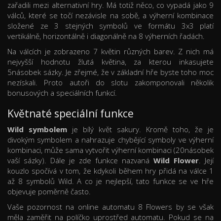
zařadili mezi alternativní hry. Má totiž něco, co vypadá jako 9
válců, které se točí nezávisle na sobě, a výherní kombinace
složené ze 3 stejných symbolů ve formátu 3x3 platí
vertikálně, horizontálně i diagonálně na 8 výherních řadách.
Na válcích je zobrazeno 7 květin různých barev. Z nich má
nejvyšší hodnotu žlutá květina, za kterou inkasujete
5násobek sázky. Je zřejmé, že v základní hře byste toho moc
nezískali. Proto autoři do slotu zakomponovali několik
bonusových a speciálních funkcí.
Květnaté speciální funkce
Wild symbolem
je bílý květ sakury. Kromě toho, že je
divokým symbolem a nahrazuje chybějící symboly ve výherní
kombinaci, může sama vytvořit výherní kombinaci (20násobek
vaší sázky). Dále je zde funkce nazvaná
Wild Flower
. Její
kouzlo spočívá v tom, že kdykoli během hry přidá na válce 1
až 8 symbolů Wild. A co je nejlepší, tato funkce se ve hře
objevuje poměrně často.
Vaše pozornost na online automatu 8 Flowers by se však
měla zaměřit na políčko uprostřed automatu. Pokud se na