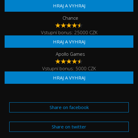
HRAJ A VYHRAJ
Chance
Vstupní bonus: 25000 CZK
HRAJ A VYHRAJ
Apollo Games
Vstupní bonus: 5000 CZK
HRAJ A VYHRAJ
Share on facebook
Share on twitter