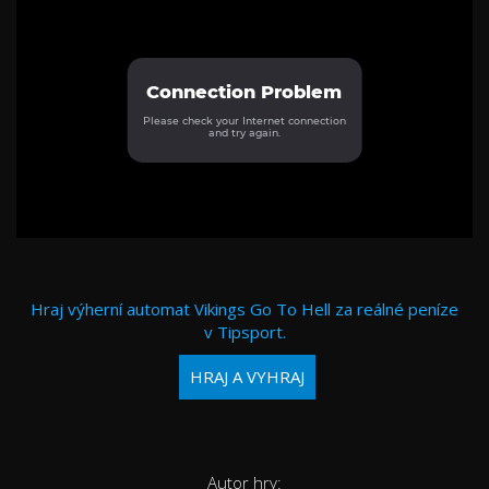
Hraj výherní automat Vikings Go To Hell za reálné peníze
v Tipsport.
HRAJ A VYHRAJ
Autor hry: