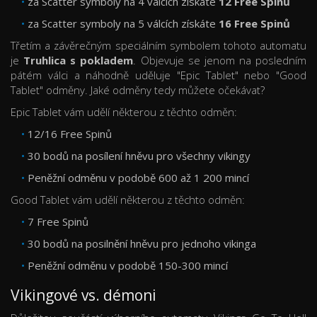
za Scatter symboly na 4 válcích získáte
12 Free Spinů
za Scatter symboly na 5 válcích získáte
16 Free Spinů
Třetím a závěrečným speciálním symbolem tohoto automatu
je
Truhlica s pokladem
. Objevuje se jenom na posledním
pátém válci a náhodně uděluje "Epic Tablet" nebo "Good
Tablet" odměny. Jaké odměny tedy můžete očekávat?
Epic Tablet vám udělí některou z těchto odměn:
12/16 Free Spinů
30 bodů na posílení hněvu pro všechny vikingy
Peněžní odměnu v podobě 600 až 1 200 mincí
Good Tablet vám udělí některou z těchto odměn:
7 Free Spinů
30 bodů na posilnění hněvu pro jednoho vikinga
Peněžní odměnu v podobě 150-300 mincí
Vikingové vs. démoni