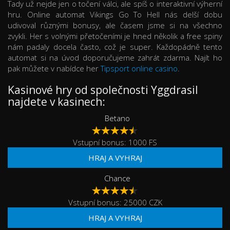
Tady už nejde jen o točení válci, ale spíš o interaktivní výherní
hru. Online automat Vikings Go To Hell nás delší dobu
udivoval různými bonusy, ale časem jsme si na všechno
zvykli. Her s volnými přetočeními je hned několik a free spiny
nám padaly docela často, což je super. Každopádně tento
automat si na úvod doporučujeme zahrát zdarma. Najít ho
pak můžete v nabídce her
Tipsport online casino
.
Kasinové hry od společnosti Yggdrasil
najdete v kasinech:
Betano
Vstupní bonus: 1000 FS
HRAJ A VYHRAJ
Chance
Vstupní bonus: 25000 CZK
HRAJ A VYHRAJ