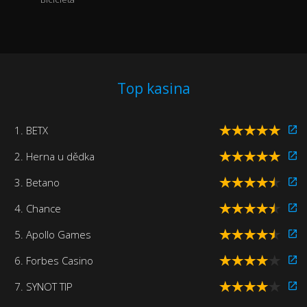
Top kasina
1. BETX
2. Herna u dědka
3. Betano
4. Chance
5. Apollo Games
6. Forbes Casino
7. SYNOT TIP