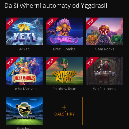
Další výherní automaty od Yggdrasil
TOP
TOP
TOP
9k Yeti
Brazil Bomba
Gem Rocks
TOP
TOP
TOP
Lucha Maniacs
Rainbow Ryan
Wolf Hunters
DALŠÍ HRY
Bicicleta