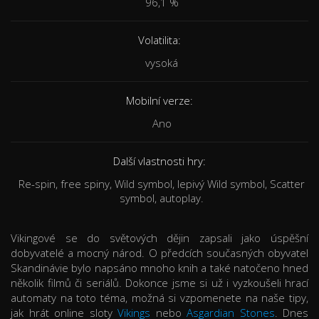
96,1 %
Volatilita:
vysoká
Mobilní verze:
Ano
Další vlastnosti hry:
Re-spin, free spiny, Wild symbol, lepivý Wild symbol, Scatter
symbol, autoplay.
Vikingové se do světových dějin zapsali jako úspěšní
dobyvatelé a mocný národ. O předcích současných obyvatel
Skandinávie bylo napsáno mnoho knih a také natočeno hned
několik filmů či seriálů. Dokonce jsme si už i vyzkoušeli hrací
automaty na toto téma, možná si vzpomenete na naše tipy,
jak hrát online sloty
Vikings
nebo
Asgardian Stones
. Dnes