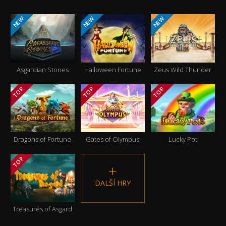
NEW
NEW
NEW
Asgardian Stones
Halloween Fortune
Zeus Wild Thunder
TOP
TOP
TOP
Dragons of Fortune
Gates of Olympus
Lucky Pot
TOP
DALŠÍ HRY
Treasures of Asgard