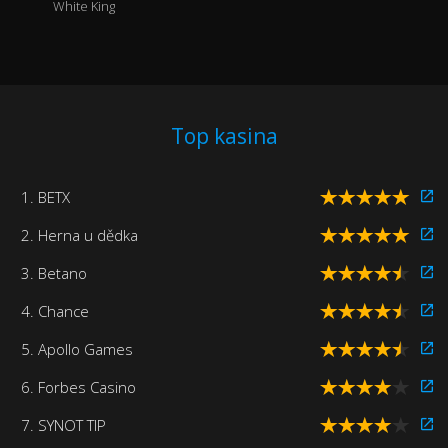
White King
Top kasina
1. BETX
2. Herna u dědka
3. Betano
4. Chance
5. Apollo Games
6. Forbes Casino
7. SYNOT TIP