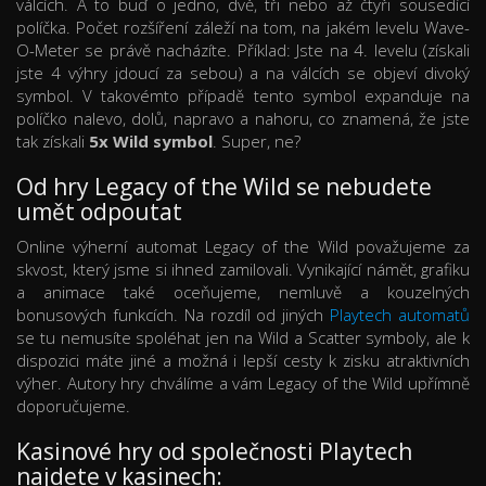
válcích. A to buď o jedno, dvě, tři nebo až čtyři sousedící
políčka. Počet rozšíření záleží na tom, na jakém levelu Wave-
O-Meter se právě nacházíte. Příklad: Jste na 4. levelu (získali
jste 4 výhry jdoucí za sebou) a na válcích se objeví divoký
symbol. V takovémto případě tento symbol expanduje na
políčko nalevo, dolů, napravo a nahoru, co znamená, že jste
tak získali
5x Wild symbol
. Super, ne?
Od hry Legacy of the Wild se nebudete
umět odpoutat
Online výherní automat Legacy of the Wild považujeme za
skvost, který jsme si ihned zamilovali. Vynikající námět, grafiku
a animace také oceňujeme, nemluvě a kouzelných
bonusových funkcích. Na rozdíl od jiných
Playtech automatů
se tu nemusíte spoléhat jen na Wild a Scatter symboly, ale k
dispozici máte jiné a možná i lepší cesty k zisku atraktivních
výher. Autory hry chválíme a vám Legacy of the Wild upřímně
doporučujeme.
Kasinové hry od společnosti Playtech
najdete v kasinech: