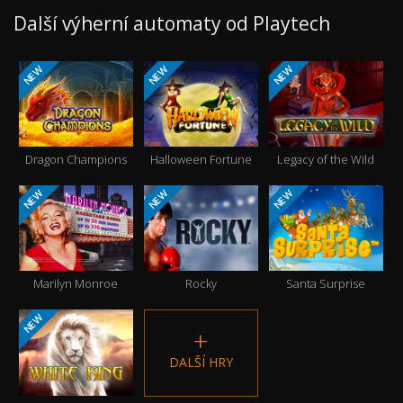
Další výherní automaty od Playtech
NEW
NEW
NEW
Dragon Champions
Halloween Fortune
Legacy of the Wild
NEW
NEW
NEW
Marilyn Monroe
Rocky
Santa Surprise
NEW
DALŠÍ HRY