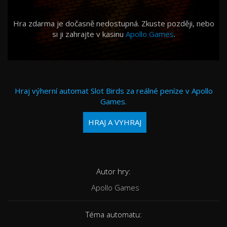
Hra zdarma je dočasně nedostupná. Zkuste později, nebo
si ji zahrajte v kasinu
Apollo Games
.
Hraj výherní automat Slot Birds za reálné peníze v Apollo
Games.
HRAJ A VYHRAJ
Autor hry:
Apollo Games
Téma automatu: