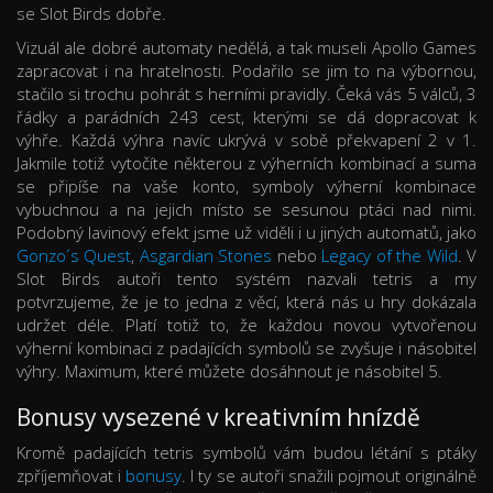
se Slot Birds dobře.
Vizuál ale dobré automaty nedělá, a tak museli Apollo Games
zapracovat i na hratelnosti. Podařilo se jim to na výbornou,
stačilo si trochu pohrát s herními pravidly. Čeká vás 5 válců, 3
řádky a parádních 243 cest, kterými se dá dopracovat k
výhře. Každá výhra navíc ukrývá v sobě překvapení 2 v 1.
Jakmile totiž vytočíte některou z výherních kombinací a suma
se připíše na vaše konto, symboly výherní kombinace
vybuchnou a na jejich místo se sesunou ptáci nad nimi.
Podobný lavinový efekt jsme už viděli i u jiných automatů, jako
Gonzo´s Quest
,
Asgardian Stones
nebo
Legacy of the Wild
. V
Slot Birds autoři tento systém nazvali tetris a my
potvrzujeme, že je to jedna z věcí, která nás u hry dokázala
udržet déle. Platí totiž to, že každou novou vytvořenou
výherní kombinaci z padajících symbolů se zvyšuje i násobitel
výhry. Maximum, které můžete dosáhnout je násobitel 5.
Bonusy vysezené v kreativním hnízdě
Kromě padajících tetris symbolů vám budou létání s ptáky
zpříjemňovat i
bonusy
. I ty se autoři snažili pojmout originálně