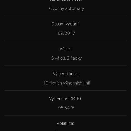
Ovocný automaty
Datum vydání:
09/2017
Válce:
5 válců, 3 řádky
Výherní linie:
10 fixních výherních linií
Výhernost (RTP):
95,54 %
Volatilita: