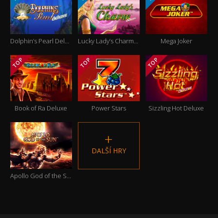
Dolphin’s Pearl Deluxe
Lucky Lady’s Charm Deluxe
Mega Joker
TOP
TOP
TOP
Book of Ra Deluxe
Power Stars
Sizzling Hot Deluxe
DALŠÍ HRY
Apollo God of the Sun