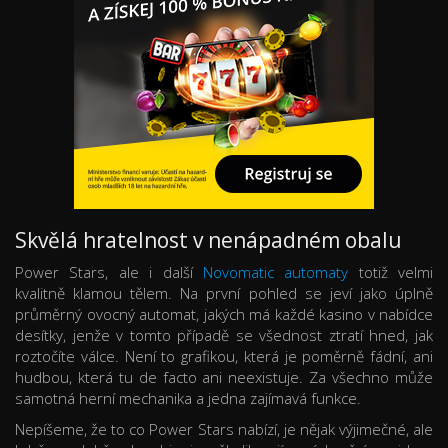
Skvělá hratelnost v nenápadném obalu
Power Stars, ale i další
Novomatic automaty
totiž velmi
kvalitně klamou tělem. Na první pohled se jeví jako úplně
průměrný ovocný automat, jakých má každé kasino v nabídce
desítky, jenže v tomto případě se všednost ztratí hned, jak
roztočíte válce. Není to grafikou, která je poměrně fádní, ani
hudbou, která tu de facto ani neexistuje. Za všechno může
samotná herní mechanika a jedna zajímavá funkce.
Nepíšeme, že to co Power Stars nabízí, je nějak výjimečné, ale