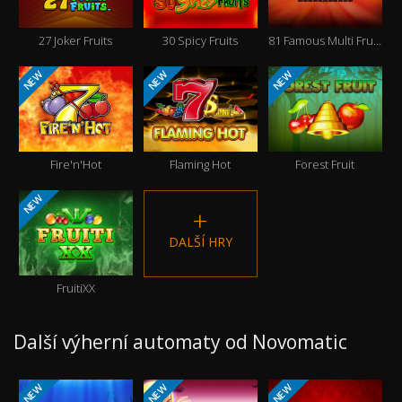
27 Joker Fruits
30 Spicy Fruits
81 Famous Multi Fruits
NEW
NEW
NEW
Fire'n'Hot
Flaming Hot
Forest Fruit
NEW
DALŠÍ HRY
FruitiXX
Další výherní automaty od Novomatic
NEW
NEW
NEW