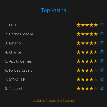
Top kasina
1. BETX
2. Herna u dědka
3. Betano
4. Chance
5. Apollo Games
6. Forbes Casino
7. SYNOT TIP
8. Tipsport
Zobrazit všechna kasina