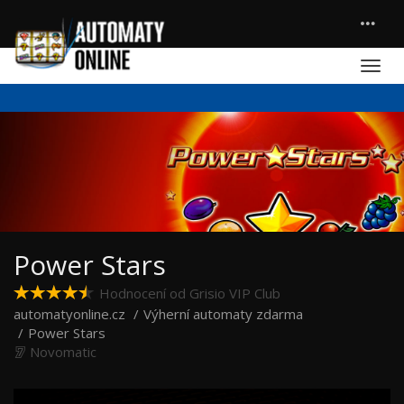
Power Stars
Hodnocení od Grisio VIP Club
automatyonline.cz
Výherní automaty zdarma
Power Stars
Novomatic