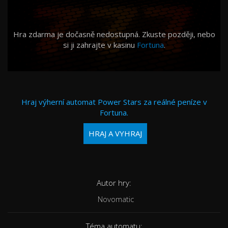
Hra zdarma je dočasně nedostupná. Zkuste později, nebo
si ji zahrajte v kasinu
Fortuna
.
Hraj výherní automat Power Stars za reálné peníze v
Fortuna.
HRAJ A VYHRAJ
Autor hry:
Novomatic
Téma automatu: