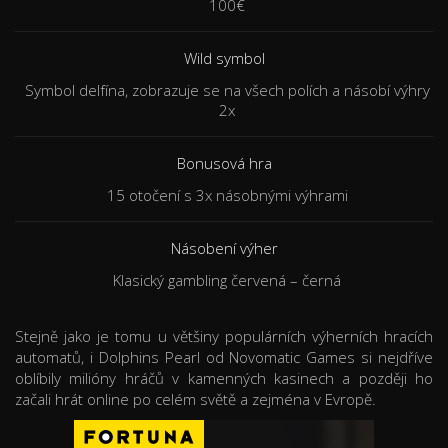
100€
Wild symbol
Symbol delfína, zobrazuje se na všech polích a násobí výhry
2x
Bonusová hra
15 otočení s 3x násobnými výhrami
Násobení výher
Klasický gambling červená – černá
Stejně jako je tomu u většiny populárních výherních hracích
automatů, i Dolphins Pearl od Novomatic Games si nejdříve
oblíbily milióny hráčů v kamenných kasinech a později ho
začali hrát online po celém světě a zejména v Evropě.