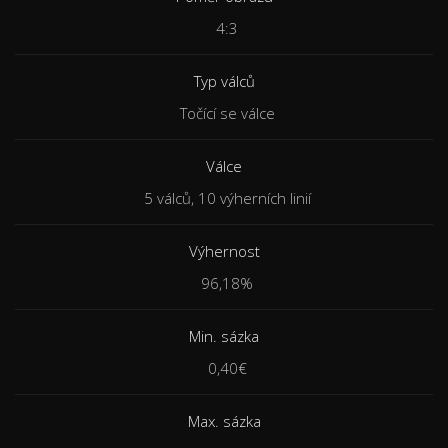
4:3
Typ válců
Točící se válce
Válce
5 válců, 10 výherních linií
Výhernost
96,18%
Min. sázka
0,40€
Max. sázka