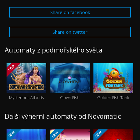
Share on facebook
Share on twitter
Automaty z podmořského světa
TOP
Mysterious Atlantis
Clown Fish
Golden Fish Tank
Další výherní automaty od Novomatic
NEW
NEW
NEW