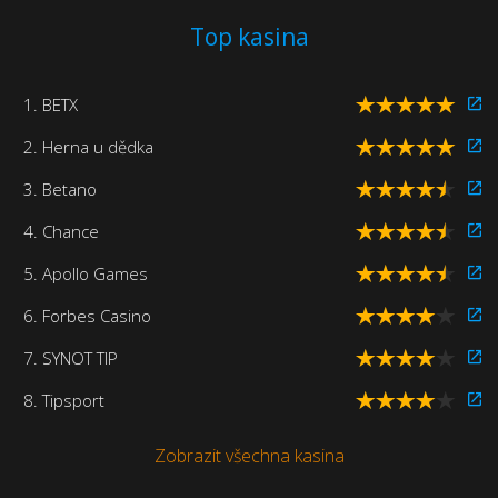
Top kasina
1. BETX
2. Herna u dědka
3. Betano
4. Chance
5. Apollo Games
6. Forbes Casino
7. SYNOT TIP
8. Tipsport
Zobrazit všechna kasina