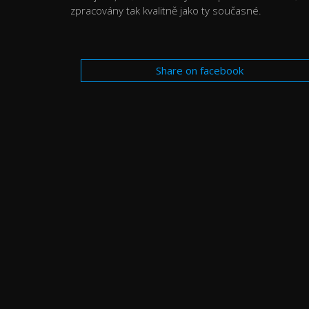
zpracovány tak kvalitně jako ty současné.
Share on facebook