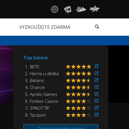
VYZKOUŠEJTE ZDARMA
Top kasina
1. BETX
2. Herna u dědka
3. Betano
4. Chance
5. Apollo Games
6. Forbes Casino
7. SYNOT TIP
8. Tipsport
Zobrazit všechna kasina