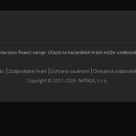
sterstvo financí varuje: Účastí na hazardních hrách může vzniknout
ás
Zodpovědné hraní
Ochrana soukromí
Omezená zodpověd
Copyright © 2011-2026
NATALIS, s.r.o.