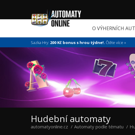
O VÝHERNÍCH AU
Sazka Hry:
200 Kč bonus s hrou týdne!.
Čtěte více »
Hudební automaty
automatyonline.cz
Automaty podle tématu
Hu