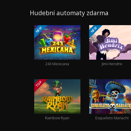
Hudební automaty zdarma
NEW
NEW
243 Mexicana
Jimi Hendrix
TOP
Rainbow Ryan
Esqueleto Mariachi