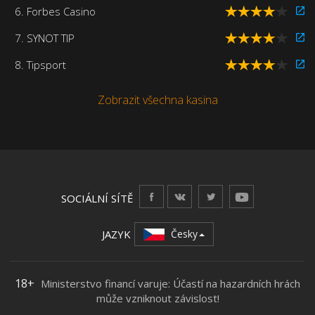
6. Forbes Casino
7. SYNOT TIP
8. Tipsport
Zobrazit všechna kasina
SOCIÁLNÍ SÍTĚ
JAZYK
Česky
18+
Ministerstvo financí varuje: Účastí na hazardních hrách
může vzniknout závislost!