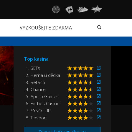
VYZKOUŠEJTE ZDARMA
Top kasina
1. BETX
2. Herna u dědka
3. Betano
4. Chance
5. Apollo Games
6. Forbes Casino
7. SYNOT TIP
8. Tipsport
Zobrazit všechna kasina