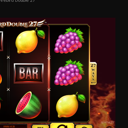
Firebird Double 27