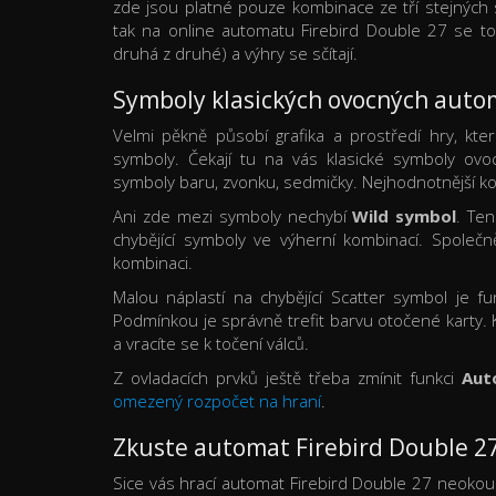
zde jsou platné pouze kombinace ze tří stejných sy
tak na online automatu Firebird Double 27 se to
druhá z druhé) a výhry se sčítají.
Symboly klasických ovocných aut
Velmi pěkně působí grafika a prostředí hry, kt
symboly. Čekají tu na vás klasické symboly ovoc
symboly baru, zvonku, sedmičky. Nejhodnotnější kom
Ani zde mezi symboly nechybí
Wild symbol
. Te
chybějící symboly ve výherní kombinací. Společně
kombinaci.
Malou náplastí na chybějící Scatter symbol je f
Podmínkou je správně trefit barvu otočené karty. 
a vracíte se k točení válců.
Z ovladacích prvků ještě třeba zmínit funkci
Aut
omezený rozpočet na hraní
.
Zkuste automat Firebird Double 2
Sice vás hrací automat Firebird Double 27 neokouzl