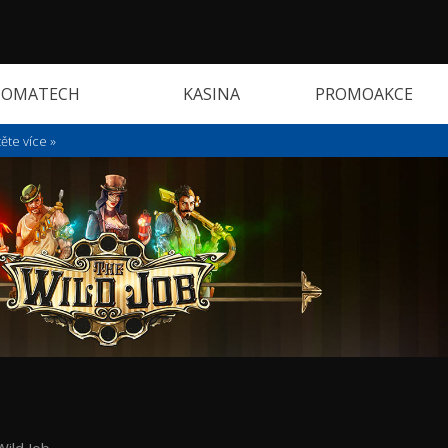
TOMATECH
KASINA
PROMOAKCE
ěte více »