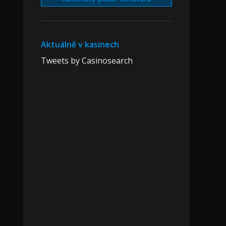
Aktuálně v kasinech
Tweets by Casinosearch