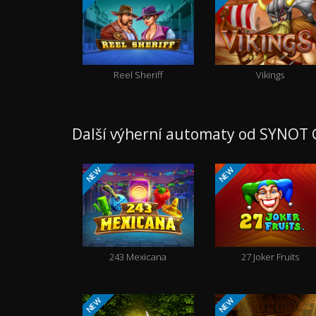
Reel Sheriff
Vikings
Další výherní automaty od SYNOT
NEW
NEW
243 Mexicana
27 Joker Fruits
NEW
NEW