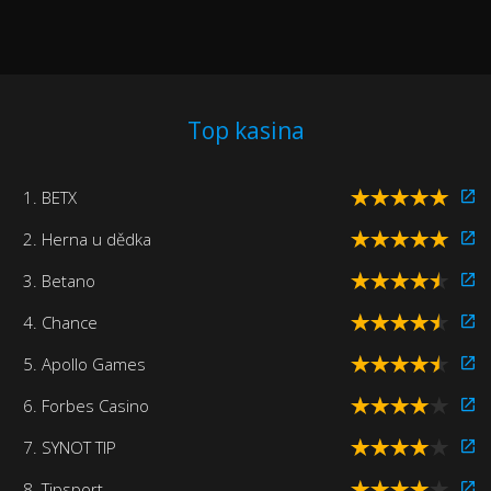
Top kasina
1. BETX
2. Herna u dědka
3. Betano
4. Chance
5. Apollo Games
6. Forbes Casino
7. SYNOT TIP
8. Tipsport