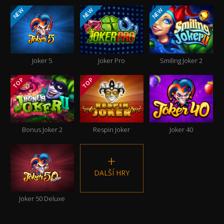
NEW
NEW
NEW
Joker 5
Joker Pro
Smiling Joker 2
TOP
TOP
Bonus Joker 2
Respin Joker
Joker 40
DALŠÍ HRY
Joker 50 Deluxe