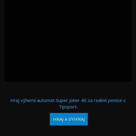
Hraj výherní automat Super Joker 40 za reálné peníze v
Tipsport.
HRAJ A VYHRAJ