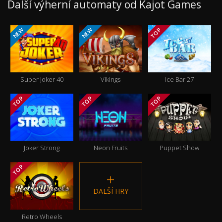
Další výherní automaty od Kajot Games
NEW
NEW
TOP
Super Joker 40
Vikings
Ice Bar 27
TOP
TOP
TOP
Joker Strong
Neon Fruits
Puppet Show
TOP
DALŠÍ HRY
Retro Wheels