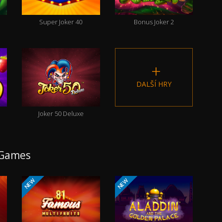
Super Joker 40
Bonus Joker 2
DALŠÍ HRY
Joker 50 Deluxe
 Games
NEW
NEW