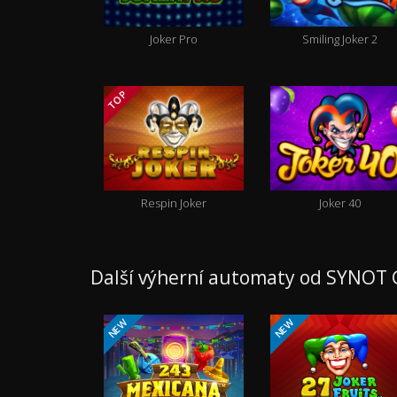
Joker Pro
Smiling Joker 2
TOP
Respin Joker
Joker 40
Další výherní automaty od SYNOT
NEW
NEW