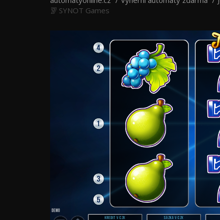
automatyonline.cz
Výherní automaty zdarma
SYNOT Games