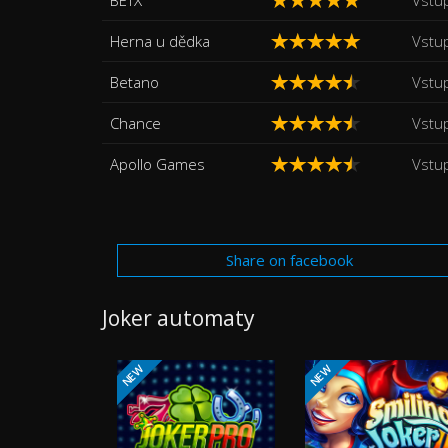
BETX
Vstu
Herna u dědka
Vstu
Betano
Vstu
Chance
Vstu
Apollo Games
Vstu
Share on facebook
Joker automaty
NEW
NEW