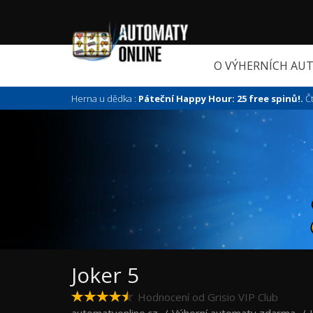
O VÝHERNÍCH AU
Herna u dědka :
Páteční Happy Hour: 25 free spinů!.
Čt
Joker 5
Hodnocení od Grisio VIP Club