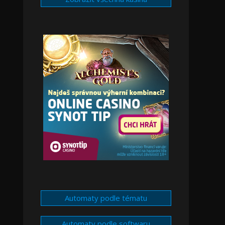
Automaty podle tématu
Automaty podle softwaru