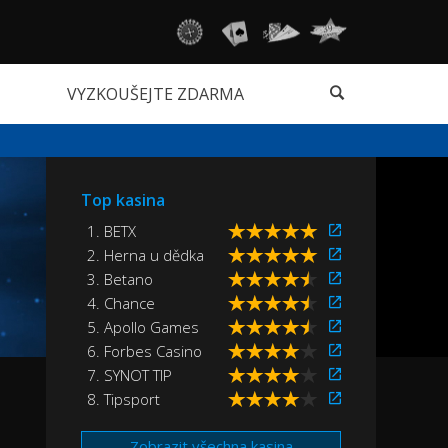
VYZKOUŠEJTE ZDARMA
Top kasina
1. BETX
2. Herna u dědka
3. Betano
4. Chance
5. Apollo Games
6. Forbes Casino
7. SYNOT TIP
8. Tipsport
Zobrazit všechna kasina