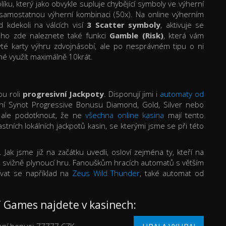
íku, který jako obvykle supluje chybějící symboly ve výherní
t samostatnou výherní kombinaci (50x). Na online výherním
 kdekoli na válcích visí
3 Scatter symboly
, aktivuje se
toho zde naleznete také funkci
Gamble (Risk)
, která vám
yté karty výhru zdvojnásobí, ale po nesprávném tipu o ni
né využít maximálně 10krát.
ou roli
progresivní Jackpoty
. Disponují jimi i
automaty od
ovní Synot Progressive Bonusu Diamond, Gold, Silver nebo
 ale podotknout, že ne
všechna online kasina
mají tento
astních lokálních jackpotů kasin, se kterými jsme se při této
Jak jsme již na začátku uvedli, osloví zejména ty, kteří na
 svižně plynoucí hru. Fanouškům hracích automatů s větším
ívat se například na
Zeus Wild Thunder
, také automat od
 Games najdete v kasinech: