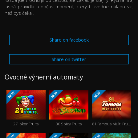
Každá jde trochu jinou cestou, ale základ je stejný. Rychlá hra,
jasná pravidla a občas moment, který ti zvedne náladu víc,
než bys čekal.
Share on facebook
Share on twitter
Ovocné výherní automaty
NEW
NEW
NEW
27 Joker Fruits
30 Spicy Fruits
81 Famous Multi Fruits
NEW
NEW
NEW