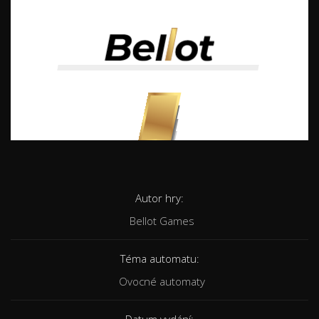
Autor hry:
Bellot Games
Téma automatu:
Ovocné automaty