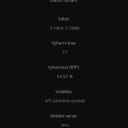
Datum vydání:
Válce:
3 válce, 3 řádky
Výherní linie:
27
Výhernost (RTP):
94,93 %
Volatilita:
4/5 (středně vysoká)
Mobilní verze:
Ano