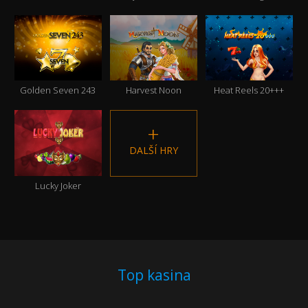
Golden Seven 243
Harvest Noon
Heat Reels 20+++
DALŠÍ HRY
Lucky Joker
Top kasina