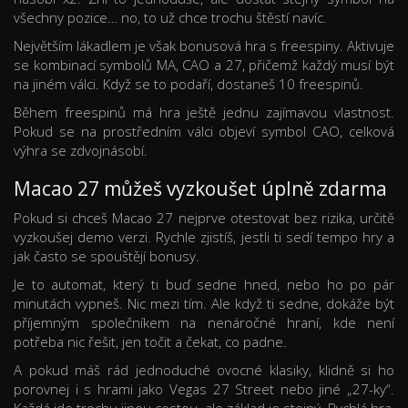
všechny pozice… no, to už chce trochu štěstí navíc.
Největším lákadlem je však bonusová hra s freespiny. Aktivuje
se kombinací symbolů MA, CAO a 27, přičemž každý musí být
na jiném válci. Když se to podaří, dostaneš 10 freespinů.
Během freespinů má hra ještě jednu zajímavou vlastnost.
Pokud se na prostředním válci objeví symbol CAO, celková
výhra se zdvojnásobí.
Macao 27 můžeš vyzkoušet úplně zdarma
Pokud si chceš Macao 27 nejprve otestovat bez rizika, určitě
vyzkoušej demo verzi. Rychle zjistíš, jestli ti sedí tempo hry a
jak často se spouštějí bonusy.
Je to automat, který ti buď sedne hned, nebo ho po pár
minutách vypneš. Nic mezi tím. Ale když ti sedne, dokáže být
příjemným společníkem na nenáročné hraní, kde není
potřeba nic řešit, jen točit a čekat, co padne.
A pokud máš rád jednoduché ovocné klasiky, klidně si ho
porovnej i s hrami jako Vegas 27 Street nebo jiné „27-ky“.